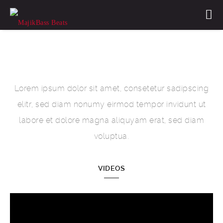
Media
Lorem ipsum dolor sit amet, consetetur sadipscing
elitr, sed diam nonumy eirmod tempor invidunt ut
labore et dolore magna aliquyam erat, sed diam
voluptua.
VIDEOS