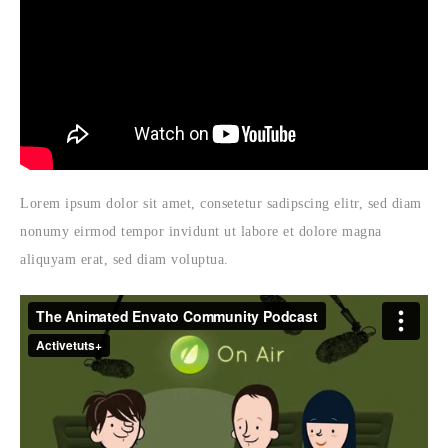
Lorem ipsum dolor sit amet, consetetur sadipscing elitr, sed diam
nonumy eirmod tempor invidunt ut labore et dolore magna
aliquyam erat, sed diam voluptua.